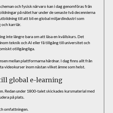
 scheman och fysisk närvaro kan i dag genomföras från
ildningar på nätet har under de senaste två decennierna
utbildning till att bli en global miljardindustri som
och karriär.
g inte längre bara om att läsa en kvällskurs. Det
om teknik och AI eller få tillgång till universitet och
omiskt otillgängliga.
n mellan plattformarna hårdnar. I dag finns allt från
orta videokurser inom nästan vilket ämne som helst.
ll global e-learning
men. Redan under 1800-talet skickades kursmaterial med
udera på plats.
och omfattningen.