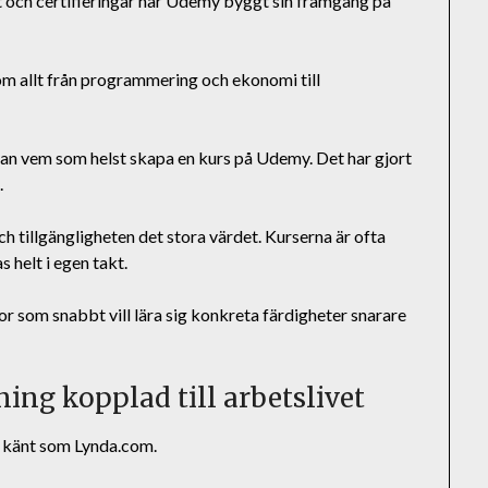
 och certifieringar har Udemy byggt sin framgång på
om allt från programmering och ekonomi till
stan vem som helst skapa en kurs på Udemy. Det har gjort
.
ch tillgängligheten det stora värdet. Kurserna är ofta
s helt i egen takt.
r som snabbt vill lära sig konkreta färdigheter snarare
ing kopplad till arbetslivet
re känt som Lynda.com.