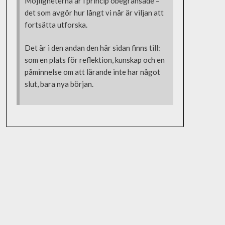
Möjligheterna är i princip obegränsade –
det som avgör hur långt vi når är viljan att
fortsätta utforska.
Det är i den andan den här sidan finns till:
som en plats för reflektion, kunskap och en
påminnelse om att lärande inte har något
slut, bara nya början.