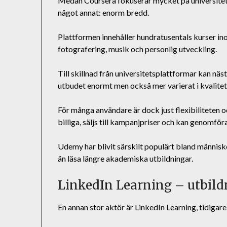
Medan Coursera fokuserar mycket på universitet
något annat: enorm bredd.
Plattformen innehåller hundratusentals kurser in
fotografering, musik och personlig utveckling.
Till skillnad från universitetsplattformar kan nä
utbudet enormt men också mer varierat i kvalitet
För många användare är dock just flexibiliteten o
billiga, säljs till kampanjpriser och kan genomföra
Udemy har blivit särskilt populärt bland människo
än läsa längre akademiska utbildningar.
LinkedIn Learning – utbildn
En annan stor aktör är LinkedIn Learning, tidiga