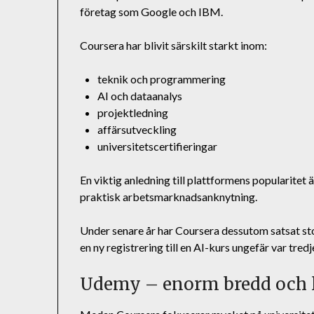
företag som Google och IBM.
Coursera har blivit särskilt starkt inom:
teknik och programmering
AI och dataanalys
projektledning
affärsutveckling
universitetscertifieringar
En viktig anledning till plattformens popularite
praktisk arbetsmarknadsanknytning.
Under senare år har Coursera dessutom satsat sto
en ny registrering till en AI-kurs ungefär var tr
Udemy – enorm bredd och l