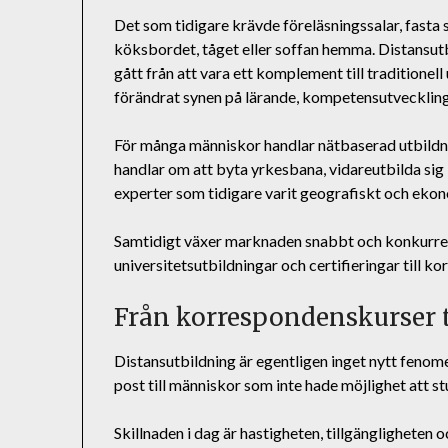
Det som tidigare krävde föreläsningssalar, fasta
köksbordet, tåget eller soffan hemma. Distansutb
gått från att vara ett komplement till traditionell 
förändrat synen på lärande, kompetensutveckling 
För många människor handlar nätbaserad utbildnin
handlar om att byta yrkesbana, vidareutbilda sig in
experter som tidigare varit geografiskt och ekon
Samtidigt växer marknaden snabbt och konkurrense
universitetsutbildningar och certifieringar till k
Från korrespondenskurser ti
Distansutbildning är egentligen inget nytt feno
post till människor som inte hade möjlighet att st
Skillnaden i dag är hastigheten, tillgängligheten 